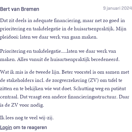
9.
Vos JAM, Sert E, Busschers WB, Aspevik R, Ringberg
↲
9 januari 2024
Bert van Bremen
U, Nestvold T, et al.
Detection of colon cancer recurrences
Dat zit deels in adequate financiering, maar net zo goed in
during follow-up care by general practitioners versus
prioritering en taakdelegatie in de huisartsenpraktijk. Mijn
surgeons
. BMJ Open 2013:e002391.
pleidooi: laten we daar werk van gaan maken.
10.
Liemburg GB, Korevaar JC, van Zomeren WT,
↲
Berendsen AJ, Brandenbarg D.
Follow-up of curatively
Prioritering en taakdelegatie.....laten we daar werk van
treated cancer in primary care: a qualitative study of the
maken. Alles vanuit de huisartsenpraktijk beredeneerd.
views of Dutch GPs
. Br J Gen Pract 2022 Jul 28;72:e592-
e600.
Wat ik mis is de tweede lijn. Beter voorstel is om samen met
11.
Federatie Medisch Specialisten: Richtlijnen in de
de stakeholders incl. de zorgverzekering (ZV) om tafel te
↲
oncologische zorg. Beschikbaar via:
zitten en te bekijken wie wat doet. Schutting weg en patiënt
https://demedischspecialist.nl/richtlijnen-de-
centraal. Dat vraagt een andere financieringsstructuur. Daar
oncologische-zorg
. Geraadpleegd op 4 december 2023.
is de ZV voor nodig.
12.
Van Erp RMA, van Doorn AL, van den Brink GT,
↲
Ik lees nog te veel wij-zij.
Peters JWB, Laurant MGH, van Vught.
Physician
Login
om te reageren
Assistants and Nurse Practitioners in Primary Care Plus: A