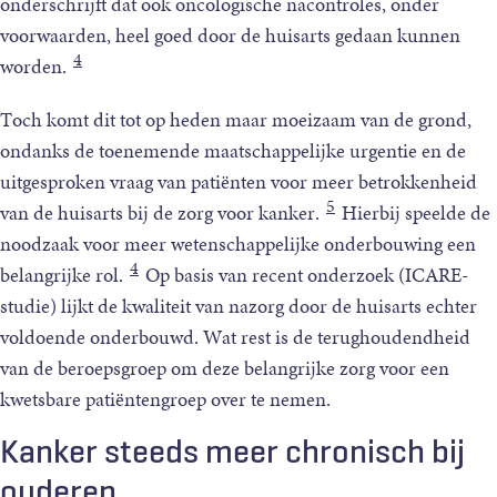
onderschrijft dat ook oncologische nacontroles, onder
nacontrole
voorwaarden, heel goed door de huisarts gedaan kunnen
door
4
worden.
de
huisarts
Toch komt dit tot op heden maar moeizaam van de grond,
van
ondanks de toenemende maatschappelijke urgentie en de
tenminste
uitgesproken vraag van patiënten voor meer betrokkenheid
dezelfde
5
van de huisarts bij de zorg voor kanker.
Hierbij speelde de
kwaliteit
noodzaak voor meer wetenschappelijke onderbouwing een
is
4
belangrijke rol.
Op basis van recent onderzoek (ICARE-
als
studie) lijkt de kwaliteit van nazorg door de huisarts echter
nacontrole
door
voldoende onderbouwd. Wat rest is de terughoudendheid
de
van de beroepsgroep om deze belangrijke zorg voor een
specialist.
kwetsbare patiëntengroep over te nemen.
©
Margot
Kanker steeds meer chronisch bij
Scheerder
ouderen