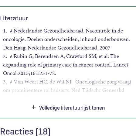
Literatuur
1.
Nederlandse Gezondheidsraad. Nacontrole in de
↲
oncologie. Doelen onderscheiden, inhoud onderbouwen.
Den Haag: Nederlandse Gezondheidsraad, 2007
2.
Rubin G, Berendsen A, Crawford SM, et al. The
↲
expanding role of primary care in cancer control. Lancet
Oncol 2015;16:1231-72.
3.
Van Weert HC, de Wit NJ.
Oncologische zorg vraagt
↲
om prominentere rol huisarts
. Ned Tijdschr Geneeskd
2019;163:D3836
4.
Nederlands Huisarts Genootschap. Standpunt
↲
↲
Volledige literatuurlijst tonen
Oncologische zorg.
Richtlijnen.nhg.org
. Utrecht: NHG,
2014.
Reacties (18)
5.
Noteboom EA, Perfors IA, May AM, Stegmann ME,
↲
↲