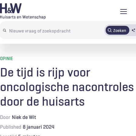
Overslaan
en
naar
Zoeken
Abonneren
Tijdschrift
Inloggen
de
Search
inhoud
terms
gaan
OPINIE
De tijd is rijp voor
oncologische nacontroles
door de huisarts
Door
Niek de Wit
Published
8 januari 2024