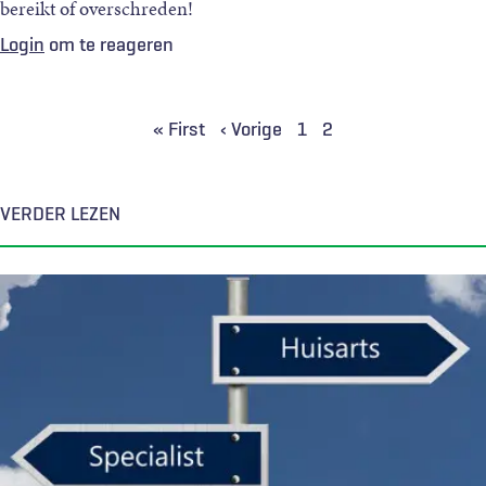
bereikt of overschreden!
Login
om te reageren
Paginering
Eerste
« First
Vorige
‹ Vorige
Pagina
1
Huidige
2
pagina
pagina
pagina
VERDER LEZEN