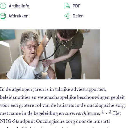
Artikelinfo
PDF
Afdrukken
Delen
Er
In de afgelopen jaren is in talrijke adviesrapporten,
is
beleidsnotities en wetenschappelijke beschouwingen gepleit
voldoende
voor een grotere rol van de huisarts in de oncologische zorg,
wetenschappelijke
1
3
met name in de begeleiding en
survivorshipcare
.
-
Het
onderbouwing
NHG-Standpunt Oncologische zorg door de huisarts
dat
oncologische