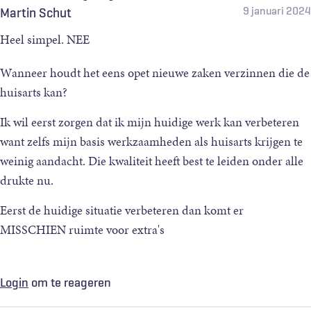
Fa Duijts, Visserman EA, et al.
GP involvement after a
9 januari 2024
Martin Schut
cancer diagnosis; patients’ call to improve decision support
.
Heel simpel. NEE
BJGP Open 2021;5.
6.
Puts GCW, Wauben Speatgens BMME, Kruijt AW,
Wanneer houdt het eens opet nieuwe zaken verzinnen die de
↲
Albada A, Praagman J, Visser O, et al.
Ontwikkeling van de
huisarts kan?
kans op kanker in 1990-2019
. Ned Tijdschr Geneesk
Ik wil eerst zorgen dat ik mijn huidige werk kan verbeteren
2023;167:D7498.
want zelfs mijn basis werkzaamheden als huisarts krijgen te
7.
Heins MJ, Korevaar JC, Donker GA, Rijken PM,
↲
weinig aandacht. Die kwaliteit heeft best te leiden onder alle
Schellevis FG.
The combined effect of cancer and chronic
drukte nu.
diseases on general practitioner consultation rates
. Cancer
Epidemiol 2015;39:109-14.
Eerst de huidige situatie verbeteren dan komt er
8.
Hoeg BL, Bidstrup PE, Karlsen RV, Friberg AF, Albiere
↲
MISSCHIEN ruimte voor extra's
V, Dalton SO, et al.
Follow-up strategies following
completion of primary cancer treatment in adult cancer
survivors
. Cochrane Database Syst Rev
Login
om te reageren
2019;2019:CD012425.