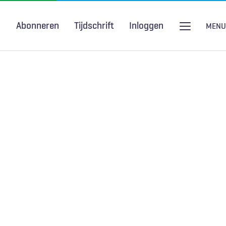
Abonneren
Tijdschrift
Inloggen
MENU
Seksuele gezondheid
H&W Podcast
COVID-19