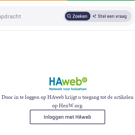
Zoeken
Stel een vraag
HRMO
SOLK
Over H&W
Patiënteninbreng
Voor auteurs
Door in te loggen op HAweb krijgt u toegang tot de artikelen
op HenW.org.