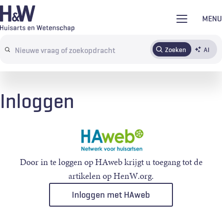
Overslaan
MENU
en
naar
Zoeken
AI
Abonneren
Tijdschrift
Inloggen
de
Search
inhoud
terms
gaan
Inloggen
Door in te loggen op HAweb krijgt u toegang tot de
artikelen op HenW.org.