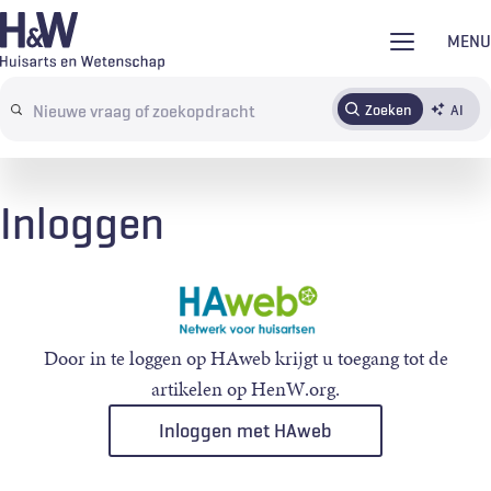
Overslaan
MENU
en
naar
Zoeken
AI
Abonneren
Tijdschrift
Inloggen
de
Search
inhoud
terms
gaan
Inloggen
Door in te loggen op HAweb krijgt u toegang tot de
artikelen op HenW.org.