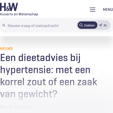
Overslaan
MENU
en
naar
Zoeken
AI
Abonneren
Tijdschrift
Inloggen
de
Search
inhoud
terms
gaan
NIEUWS
Een dieetadvies bij
hypertensie: met een
korrel zout of een zaak
van gewicht?
Door
H. Koopman