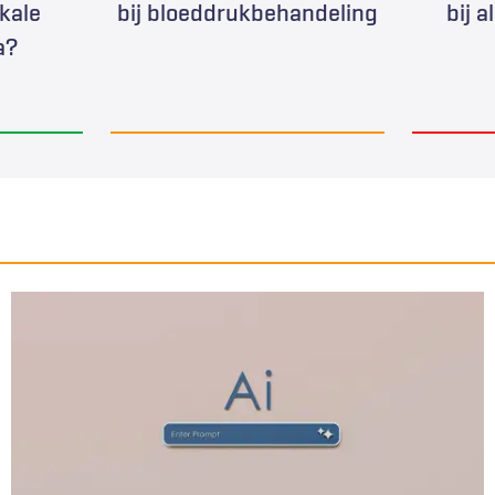
okale
bij bloeddrukbehandeling
bij 
a?