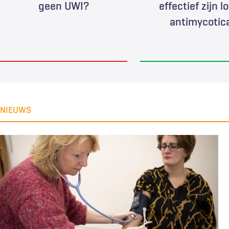
geen UWI?
effectief zijn l
antimycotic
NIEUWS