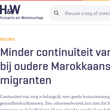
Overslaan
en
Search
naar
terms
de
Hoofdnavigatie
Diagnostiek
Home
Kwaliteit & 
Adverteren
inhoud
NIEUWS
gaan
Spoedzorg
Abonneren
Ketenzorg
Contact
Minder continuïteit va
Digitale zorg
Levenseinde
bij oudere Marokkaan
migranten
Continuïteit van zorg is belangrijk voor goede huisartsenzorg
gezondheidsuitkomsten. Een cohortonderzoek laat zien dat
migranten in de leeftijd van 50 jaar of ouder minder kans h