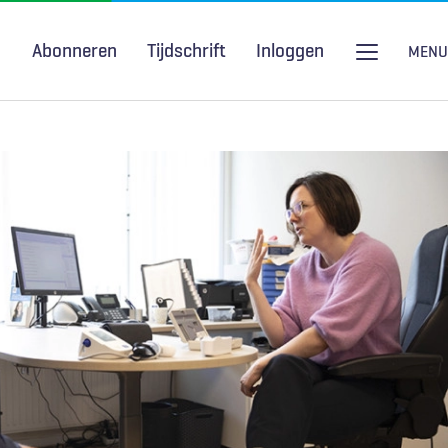
Abonneren
Tijdschrift
Inloggen
MENU
Seksuele gezondheid
H&W Podcast
COVID-19