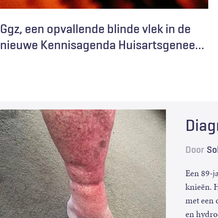
Ggz, een opvallende blinde vlek in de
nieuwe Kennisagenda Huisartsgenee
…
Diag
Door
So
Een 89-j
knieën. H
met een 
en hydroc