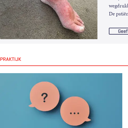
wegdrukba
De patië
Geef
PRAKTIJK