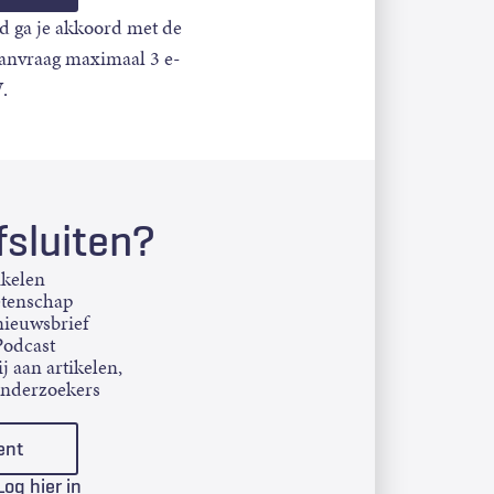
d ga je akkoord met de
aanvraag maximaal 3 e-
.
sluiten?
ikelen
etenschap
ieuwsbrief
Podcast
j aan artikelen,
onderzoekers
ent
Log hier in