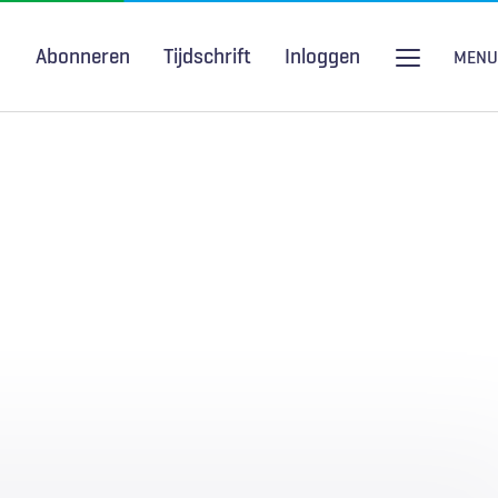
Abonneren
Tijdschrift
Inloggen
MENU
Seksuele gezondheid
H&W Podcast
COVID-19