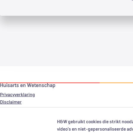
Huisarts en Wetenschap
Privacyverklaring
Voet
Disclaimer
H&W gebruikt cookies die strikt noodz
video's en niet-gepersonaliseerde ad