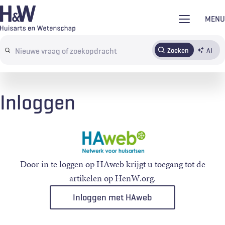
Overslaan
MENU
en
naar
Zoeken
AI
Abonneren
Tijdschrift
Inloggen
de
Search
inhoud
terms
gaan
Inloggen
Door in te loggen op HAweb krijgt u toegang tot de
artikelen op HenW.org.