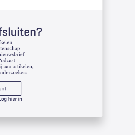
sluiten?
ikelen
etenschap
ieuwsbrief
Podcast
j aan artikelen,
onderzoekers
ent
Log hier in