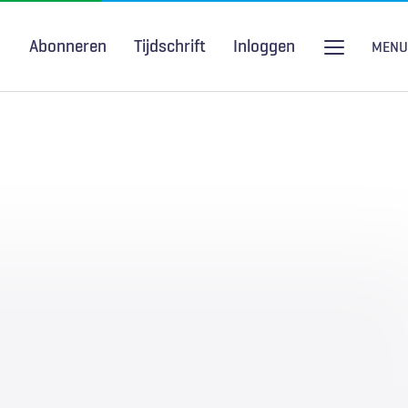
Abonneren
Tijdschrift
Inloggen
MENU
Seksuele gezondheid
H&W Podcast
COVID-19