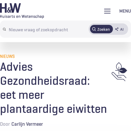
Overslaan
MENU
en
naar
Zoeken
AI
Abonneren
Tijdschrift
Inloggen
de
Search
inhoud
terms
gaan
NIEUWS
Advies
Gezondheidsraad:
eet meer
plantaardige eiwitten
Door
Carlijn Vermeer