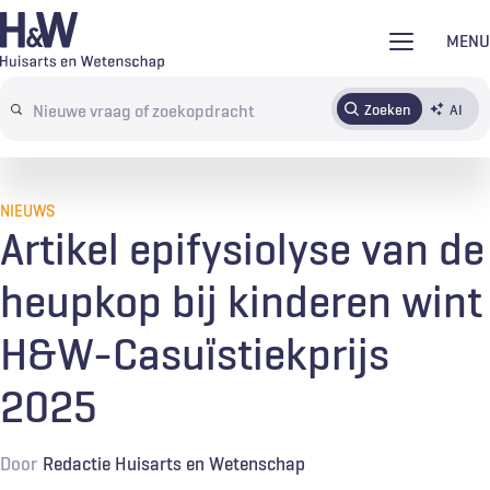
Overslaan
MENU
en
naar
Zoeken
AI
Abonneren
Tijdschrift
Inloggen
de
Search
inhoud
terms
gaan
NIEUWS
Artikel epifysiolyse van de
heupkop bij kinderen wint
H&W-Casuïstiekprijs
2025
Door
Redactie Huisarts en Wetenschap