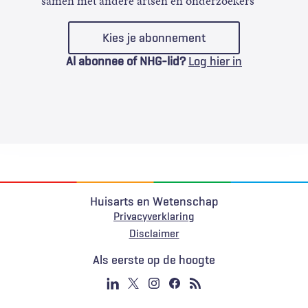
samen met andere artsen en onderzoekers
Kies je abonnement
Al abonnee of NHG-lid?
Log hier in
Huisarts en Wetenschap
Privacyverklaring
Voet
Disclaimer
Als eerste op de hoogte