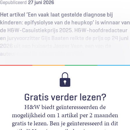
Gepubliceerd
27 juni 2026
Het artikel ‘Een vaak laat gestelde diagnose bij
kinderen: epifysiolyse van de heupkop’ is winnaar van
de H&W-Casuïstiekprijs 2025. H&W-hoofdredacteur
en juryvoorzitter Gijs Baaten reikte de prijs op 24 juni
2026 uit aan huisarts Jasper Veen, een van de
auteurs van het bekroonde artikel.
Gratis verder lezen?
H&W biedt geïnteresseerden de
mogelijkheid om 1 artikel per 2 maanden
gratis te lezen. Ben je geïnteresseerd in dit