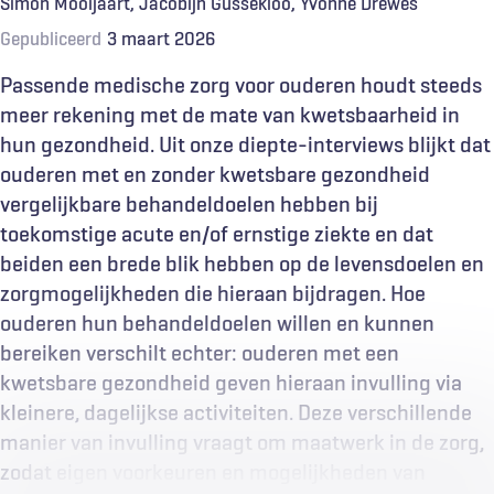
Simon Mooijaart
Jacobijn Gussekloo
Yvonne Drewes
Gepubliceerd
3 maart 2026
Passende medische zorg voor ouderen houdt steeds
meer rekening met de mate van kwetsbaarheid in
hun gezondheid. Uit onze diepte-interviews blijkt dat
ouderen met en zonder kwetsbare gezondheid
vergelijkbare behandeldoelen hebben bij
toekomstige acute en/of ernstige ziekte en dat
beiden een brede blik hebben op de levensdoelen en
zorgmogelijkheden die hieraan bijdragen. Hoe
ouderen hun behandeldoelen willen en kunnen
bereiken verschilt echter: ouderen met een
kwetsbare gezondheid geven hieraan invulling via
kleinere, dagelijkse activiteiten. Deze verschillende
manier van invulling vraagt om maatwerk in de zorg,
zodat eigen voorkeuren en mogelijkheden van