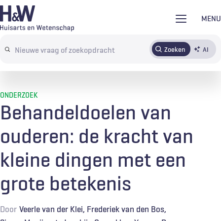
Overslaan
MENU
en
naar
Zoeken
AI
Abonneren
Tijdschrift
Inloggen
de
Search
inhoud
terms
gaan
ONDERZOEK
Behandeldoelen van
ouderen: de kracht van
kleine dingen met een
grote betekenis
Door
Veerle van der Klei
Frederiek van den Bos