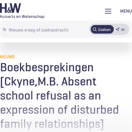
Overslaan
MENU
en
naar
Zoeken
AI
Abonneren
Tijdschrift
Inloggen
de
Search
inhoud
terms
gaan
NIEUWS
Boekbesprekingen
[Ckyne,M.B. Absent
school refusal as an
expression of disturbed
family relationships]