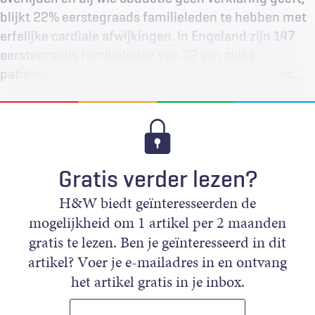
blijkt 22% eerstegraads familieleden te hebben met
erfelijke cardiale afwijkingen. In Engeland zijn 147
eerstegraads familieleden van 32 van zulke
patiënten cardiologisch onderzocht. Bij 7 families…
Gratis verder lezen?
H&W biedt geïnteresseerden de
mogelijkheid om 1 artikel per 2 maanden
gratis te lezen. Ben je geïnteresseerd in dit
artikel? Voer je e-mailadres in en ontvang
het artikel gratis in je inbox.
E-