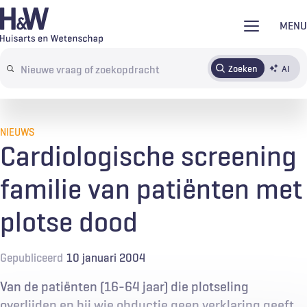
Overslaan
MENU
en
naar
Zoeken
AI
Abonneren
Tijdschrift
Inloggen
de
Search
inhoud
terms
gaan
NIEUWS
Cardiologische screening
familie van patiënten met
plotse dood
Gepubliceerd
10 januari 2004
Van de patiënten (16-64 jaar) die plotseling
overlijden en bij wie obductie geen verklaring geeft,