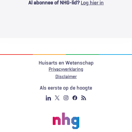
Al abonnee of NHG-lid?
Log hier in
Huisarts en Wetenschap
Privacyverklaring
Voet
Disclaimer
Als eerste op de hoogte