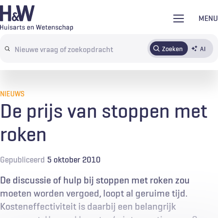
Overslaan
MENU
en
naar
Zoeken
AI
Abonneren
Tijdschrift
Inloggen
de
Search
inhoud
terms
gaan
NIEUWS
De prijs van stoppen met
roken
Gepubliceerd
5 oktober 2010
De discussie of hulp bij stoppen met roken zou
moeten worden vergoed, loopt al geruime tijd.
Kosteneffectiviteit is daarbij een belangrijk