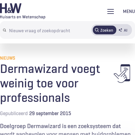
Overslaan
MENU
en
naar
Zoeken
AI
Abonneren
Tijdschrift
Inloggen
de
Search
inhoud
terms
gaan
NIEUWS
Dermawizard voegt
weinig toe voor
professionals
Gepubliceerd
29 september 2015
Doelgroep Dermawizard is een zoeksysteem dat
wordt aanbevolen voor mensen met huidproblemen,