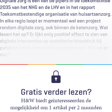
Digitale zorg is een van de pijlers in de toekomstvisie
2035 van het NHG en de LHV en in het rapport
Toekomstbestendige organisatie van huisartsenzorg.
In elke regio loopt er momenteel wel een project
rondom digitale zorg, ook binnen de ketenzorg. Wat
levert het op? Er lijkt enig positief effect te zien van
digitale interventies op systolische bloeddruk bij
patiënten met chronische aandoeningen. Zijn we er
dan?
Gratis verder lezen?
H&W biedt geïnteresseerden de
mogelijkheid om 1 artikel per 2 maanden