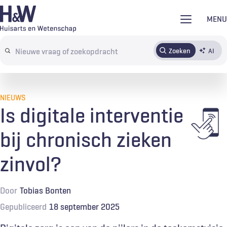
Overslaan
MENU
en
naar
Zoeken
AI
Abonneren
Tijdschrift
Inloggen
de
Search
inhoud
terms
gaan
NIEUWS
Is digitale interventie
bij chronisch zieken
zinvol?
Door
Tobias Bonten
Gepubliceerd
18 september 2025