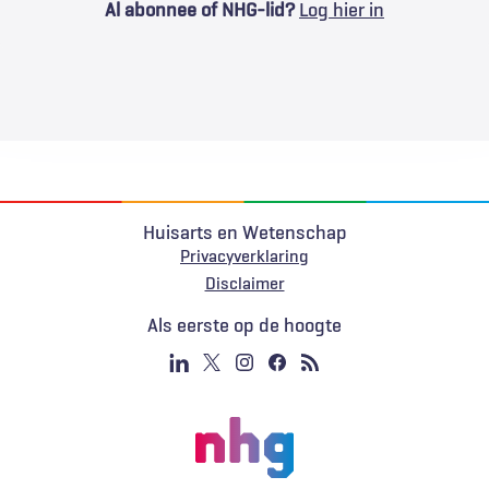
Al abonnee of NHG-lid?
Log hier in
Huisarts en Wetenschap
Privacyverklaring
Voet
Disclaimer
Als eerste op de hoogte