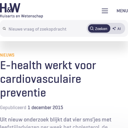
Overslaan
MENU
en
naar
Zoeken
AI
Abonneren
Tijdschrift
Inloggen
de
Search
inhoud
terms
gaan
NIEUWS
E-health werkt voor
cardiovasculaire
preventie
Gepubliceerd
1 december 2015
Uit nieuw onderzoek blijkt dat vier sms’jes met
leefstijladviezen per week het cholesterol, de