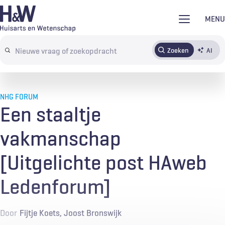
Overslaan
MENU
en
naar
Zoeken
AI
Abonneren
Tijdschrift
Inloggen
de
Search
inhoud
terms
gaan
NHG FORUM
Een staaltje
vakmanschap
[Uitgelichte post HAweb
Ledenforum]
Door
Fijtje Koets
Joost Bronswijk