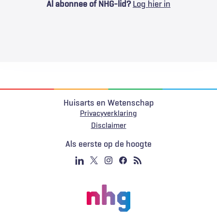
Al abonnee of NHG-lid?
Log hier in
Huisarts en Wetenschap
Privacyverklaring
Voet
Disclaimer
Als eerste op de hoogte