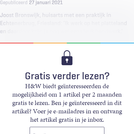
Gepubliceerd
27 januari 2021
Joost Bronswijk, huisarts met een praktijk in
Echtenerbrug, Friesland: ‘Ik werk op het platteland
en daardoor krijg je nog wel eens leuk handwerk.’
Gratis verder lezen?
H&W biedt geïnteresseerden de
mogelijkheid om 1 artikel per 2 maanden
gratis te lezen. Ben je geïnteresseerd in dit
artikel? Voer je e-mailadres in en ontvang
het artikel gratis in je inbox.
E-