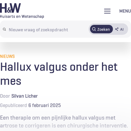
Overslaan
MENU
en
naar
Zoeken
AI
Abonneren
Tijdschrift
Inloggen
de
Search
inhoud
terms
gaan
NIEUWS
Hallux valgus onder het
mes
Door
Silvan Licher
Gepubliceerd
6 februari 2025
Een therapie om een pijnlijke hallux valgus met
artrose te corrigeren is een chirurgische interventie.