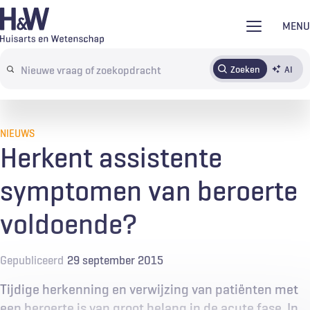
Overslaan
MENU
en
naar
Zoeken
AI
Abonneren
Tijdschrift
Inloggen
de
Search
inhoud
terms
gaan
NIEUWS
Herkent assistente
symptomen van beroerte
voldoende?
Gepubliceerd
29 september 2015
Tijdige herkenning en verwijzing van patiënten met
een beroerte is van groot belang in de acute fase. In