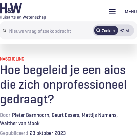
Overslaan
MENU
en
naar
Zoeken
AI
Abonneren
Tijdschrift
Inloggen
de
Search
inhoud
terms
gaan
NASCHOLING
Hoe begeleid je een aios
die zich onprofessioneel
gedraagt?
Door
Pieter Barnhoorn
Geurt Essers
Mattijs Numans
Walther van Mook
Gepubliceerd
23 oktober 2023