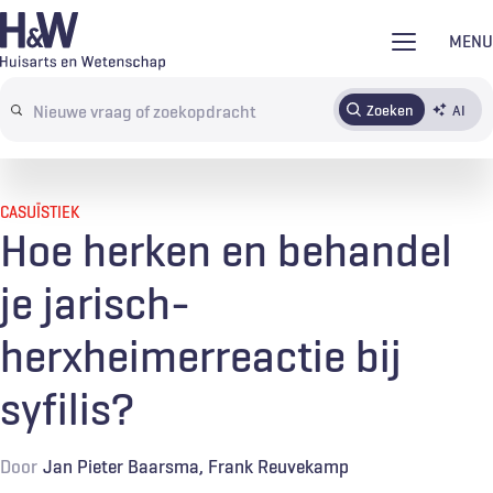
Overslaan
MENU
en
naar
Zoeken
AI
Abonneren
Tijdschrift
Inloggen
de
Search
inhoud
terms
gaan
CASUÏSTIEK
Hoe herken en behandel
je jarisch-
herxheimerreactie bij
syfilis?
Door
Jan Pieter Baarsma
Frank Reuvekamp