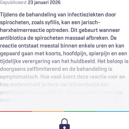
Gepubliceerd
23 januari 2026
Tijdens de behandeling van infectieziekten door
spirocheten, zoals syfilis, kan een jarisch-
herxheimerreactie optreden. Dit gebeurt wanneer
antibiotica de spirocheten massaal afbreken. De
reactie ontstaat meestal binnen enkele uren en kan
gepaard gaan met koorts, hoofdpijn, spierpijn en een
tijdelijke verergering van het huidbeeld. Het beloop is
doorgaans zelflimiterend en de behandeling is
symptomatisch. Hoe vaak komt deze reactie voor en
hoe onderscheid je deze van bijvoorbeeld een
anafylactische reactie? En zijn er beperkingen voor
toekomstig gebruik van hetzelfde antibioticum?