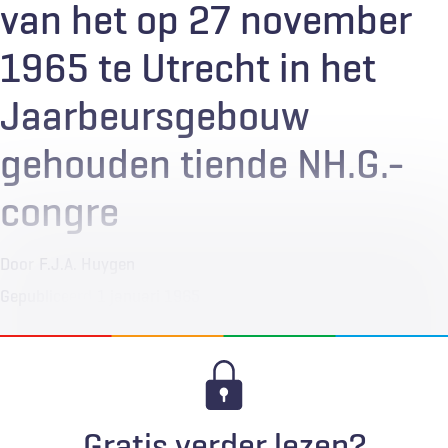
van het op 27 november
1965 te Utrecht in het
Jaarbeursgebouw
gehouden tiende NH.G.-
congre
Door
F.J.A. Huygen
Gepubliceerd
1 januari 1965
Gratis verder lezen?