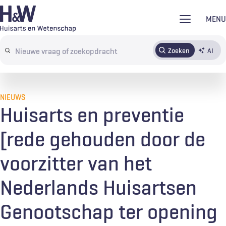
Overslaan
MENU
en
naar
Zoeken
AI
Abonneren
Tijdschrift
Inloggen
de
Search
inhoud
terms
gaan
NIEUWS
Huisarts en preventie
[rede gehouden door de
voorzitter van het
Nederlands Huisartsen
Genootschap ter opening