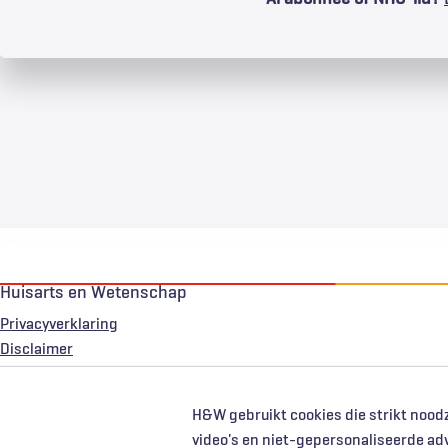
Huisarts en Wetenschap
Privacyverklaring
Voet
Disclaimer
H&W gebruikt cookies die strikt noodz
video's en niet-gepersonaliseerde ad