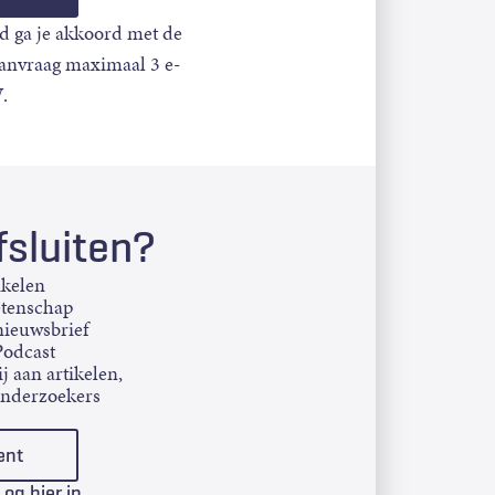
d ga je akkoord met de
aanvraag maximaal 3 e-
.
sluiten?
ikelen
etenschap
ieuwsbrief
Podcast
j aan artikelen,
onderzoekers
ent
Log hier in