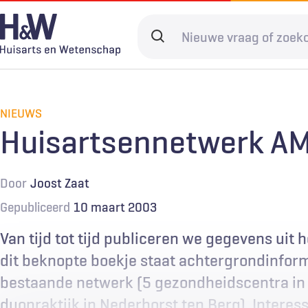
Overslaan
en
Search
naar
terms
de
Hoofdnavigatie
Diagnostiek
Home
Kwaliteit & 
Adverteren
inhoud
gaan
NIEUWS
Spoedzorg
Abonneren
Ketenzorg
Contact
Huisartsennetwerk A
Digitale zorg
Levenseinde
Door
Joost Zaat
Gepubliceerd
10 maart 2003
Van tijd tot tijd publiceren we gegevens uit
dit beknopte boekje staat achtergrondinform
bestaande netwerk (5 gezondheidscentra i
duopraktijk in Nederhorst ten Berg). Interess