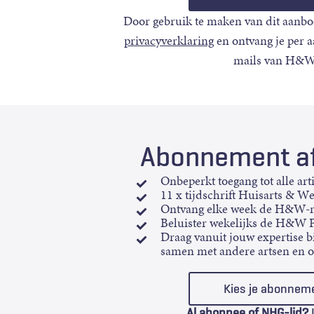
Door gebruik te maken van dit aanbo
privacyverklaring
en ontvang je per 
mails van H&W
Abonnement af
Onbeperkt toegang tot alle art
11 x tijdschrift Huisarts & W
Ontvang elke week de H&W-n
Beluister wekelijks de H&W 
Draag vanuit jouw expertise bi
samen met andere artsen en 
Kies je abonnem
Al abonnee of NHG-lid?