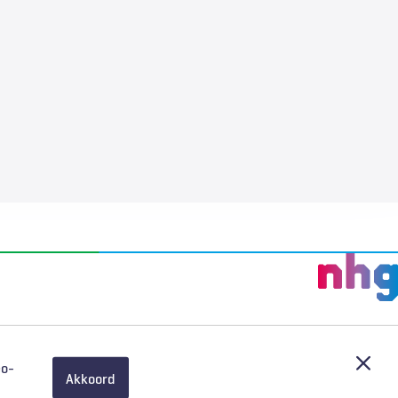
Afslu
eo-
Akkoord