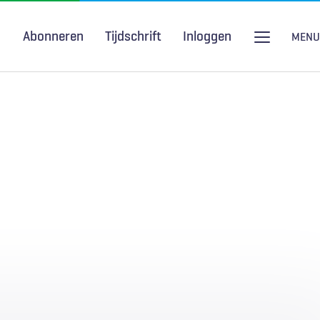
Abonneren
Tijdschrift
Inloggen
MENU
Seksuele gezondheid
H&W Podcast
COVID-19