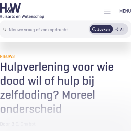
Overslaan
MENU
en
naar
Zoeken
AI
Abonneren
Tijdschrift
Inloggen
de
Search
inhoud
terms
gaan
NIEUWS
Hulpverlening voor wie
dood wil of hulp bij
zelfdoding? Moreel
onderscheid
Door
B.E. Chabot