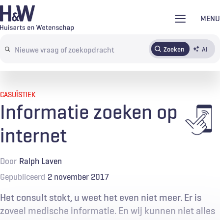
Overslaan
MENU
en
naar
Zoeken
AI
Abonneren
Tijdschrift
Inloggen
de
Search
inhoud
terms
gaan
CASUÏSTIEK
Informatie zoeken op
internet
Door
Ralph Laven
Gepubliceerd
2 november 2017
Het consult stokt, u weet het even niet meer. Er is
zoveel medische informatie. En wij kunnen niet alles