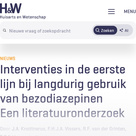
Overslaan
MENU
en
naar
Zoeken
AI
Abonneren
Tijdschrift
Inloggen
de
Search
inhoud
terms
gaan
NIEUWS
Interventies in de eerste
lijn bij langdurig gebruik
van bezodiazepinen
Een literatuuronderzoek
Door
J.A. Knottnerus
F.H.J.A. Vissers
R.F. van der Grinten