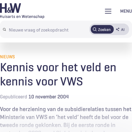
Overslaan
MENU
en
naar
Zoeken
AI
Abonneren
Tijdschrift
Inloggen
de
Search
inhoud
terms
gaan
NIEUWS
Kennis voor het veld en
kennis voor VWS
Gepubliceerd
10 november 2004
Voor de herziening van de subsidierelaties tussen het
Ministerie van VWS en ‘het veld’ heeft de bel voor de
tweede ronde geklonken. Bij de eerste ronde in