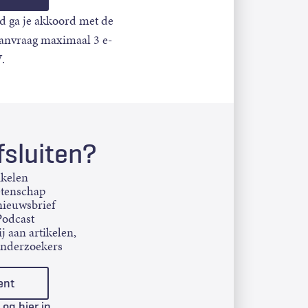
d ga je akkoord met de
aanvraag maximaal 3 e-
.
sluiten?
ikelen
etenschap
ieuwsbrief
Podcast
j aan artikelen,
onderzoekers
ent
Log hier in