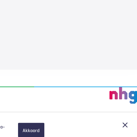
Afslu
eo-
Akkoord