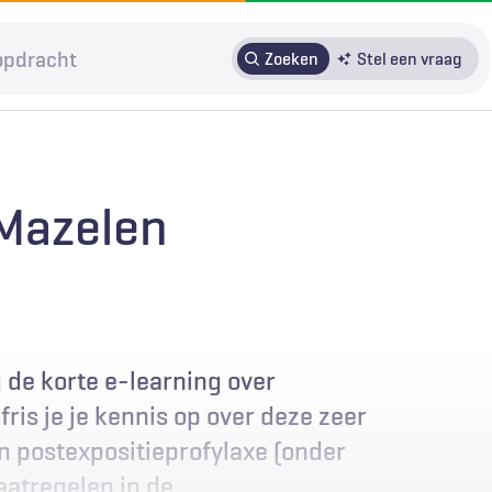
Zoeken
Stel een vraag
HRMO
SOLK
Over H&W
Patiënteninbreng
Voor auteurs
 Mazelen
Door in te loggen op HAweb krijgt u toegang tot de artikelen
op HenW.org.
 de korte e-learning over
ris je je kennis op over deze zeer
en postexpositieprofylaxe (onder
aatregelen in de