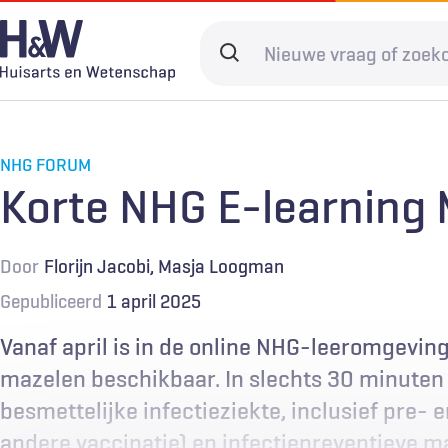
Overslaan
en
Search
naar
terms
de
Hoofdnavigatie
Diagnostiek
Home
Kwaliteit & 
Adverteren
inhoud
gaan
NHG FORUM
Spoedzorg
Abonneren
Ketenzorg
Contact
Korte NHG E-learning
Digitale zorg
Levenseinde
Door
Florijn Jacobi
Masja Loogman
Gepubliceerd
1 april 2025
Vanaf april is in de online NHG-leeromgeving
mazelen beschikbaar. In slechts 30 minuten f
besmettelijke infectieziekte, inclusief pre- 
andere vaccinatie) en infectiepreventieve m