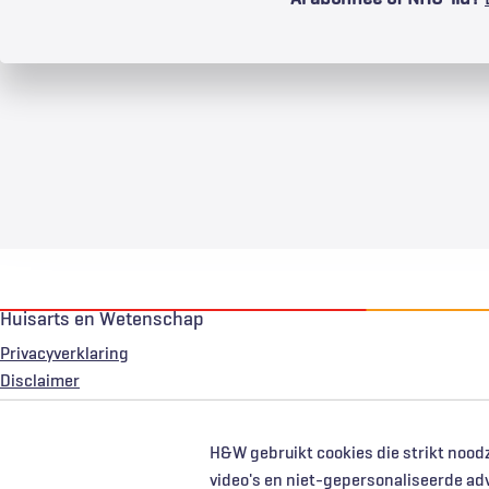
Huisarts en Wetenschap
Privacyverklaring
Voet
Disclaimer
H&W gebruikt cookies die strikt noodz
video's en niet-gepersonaliseerde ad