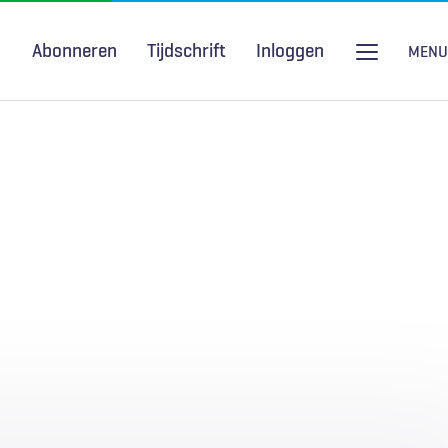
Abonneren
Tijdschrift
Inloggen
MENU
Seksuele gezondheid
H&W Podcast
COVID-19