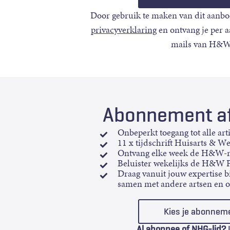
Door gebruik te maken van dit aanbo
privacyverklaring
en ontvang je per 
mails van H&W
Abonnement af
Onbeperkt toegang tot alle art
11 x tijdschrift Huisarts & W
Ontvang elke week de H&W-n
Beluister wekelijks de H&W 
Draag vanuit jouw expertise bi
samen met andere artsen en 
Kies je abonnem
Al abonnee of NHG-lid?