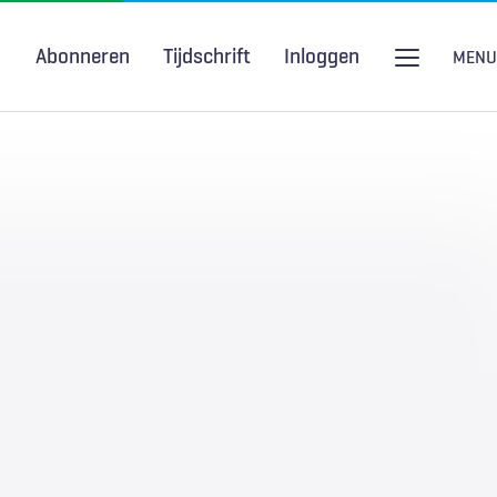
Abonneren
Tijdschrift
Inloggen
MENU
Seksuele gezondheid
H&W Podcast
COVID-19