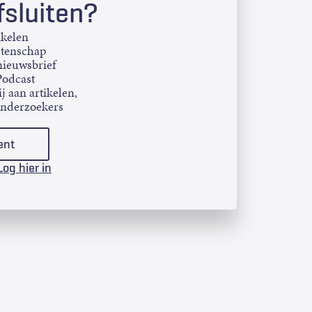
sluiten?
ikelen
etenschap
ieuwsbrief
Podcast
j aan artikelen,
onderzoekers
ent
Log hier in