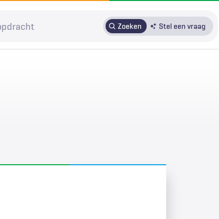
Zoeken
Stel een vraag
HRMO
SOLK
Over H&W
Patiënteninbreng
Voor auteurs
Door in te loggen op HAweb krijgt u toegang tot de artikelen
op HenW.org.