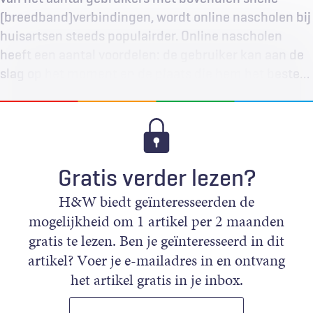
(breedband)verbindingen, wordt online nascholen bij
huisartsen steeds populairder. Online nascholen
heeft een aantal voordelen: de gebruiker kan aan de
slag op het moment en de plaats die hem het beste…
Gratis verder lezen?
H&W biedt geïnteresseerden de
mogelijkheid om 1 artikel per 2 maanden
gratis te lezen. Ben je geïnteresseerd in dit
artikel? Voer je e-mailadres in en ontvang
het artikel gratis in je inbox.
E-