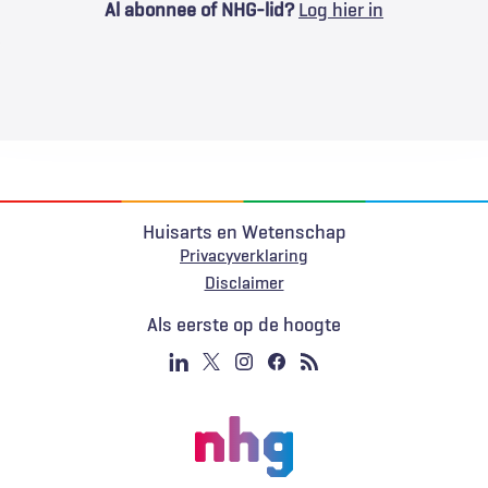
Al abonnee of NHG-lid?
Log hier in
Huisarts en Wetenschap
Privacyverklaring
Voet
Disclaimer
Als eerste op de hoogte