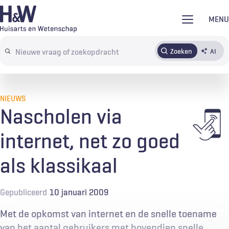
Overslaan
MENU
en
naar
Zoeken
AI
Abonneren
Tijdschrift
Inloggen
de
Search
inhoud
terms
gaan
NIEUWS
Nascholen via
internet, net zo goed
als klassikaal
Gepubliceerd
10 januari 2009
Met de opkomst van internet en de snelle toename
van het aantal gebruikers met bovendien snelle