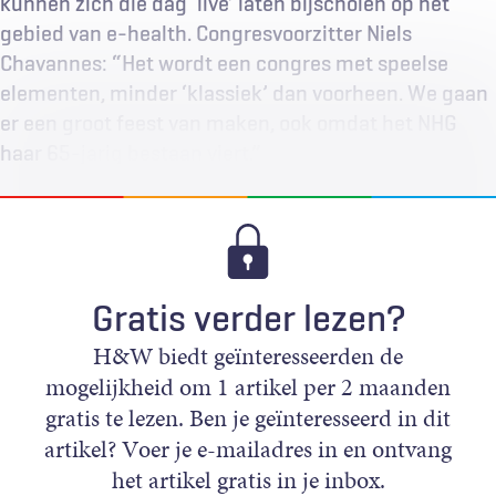
kunnen zich die dag ‘live’ laten bijscholen op het
gebied van e-health. Congresvoorzitter Niels
Chavannes: “Het wordt een congres met speelse
elementen, minder ‘klassiek’ dan voorheen. We gaan
er een groot feest van maken, ook omdat het NHG
haar 65-jarig bestaan viert.”
Gratis verder lezen?
H&W biedt geïnteresseerden de
mogelijkheid om 1 artikel per 2 maanden
gratis te lezen. Ben je geïnteresseerd in dit
artikel? Voer je e-mailadres in en ontvang
het artikel gratis in je inbox.