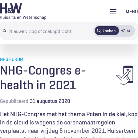
Overslaan
MENU
en
naar
Zoeken
AI
Abonneren
Tijdschrift
Inloggen
de
Search
inhoud
terms
gaan
NHG FORUM
NHG-Congres e-
health in 2021
Gepubliceerd
31 augustus 2020
Het NHG-Congres met het thema Poten in de klei, kop
in de cloud is wegens de coronamaatregelen
verplaatst naar vrijdag 5 november 2021. Huisartsen