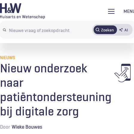
Overslaan
MEN
en
naar
Zoeken
AI
Abonneren
Tijdschrift
Inloggen
de
Search
inhoud
terms
gaan
NIEUWS
Nieuw onderzoek
naar
patiëntondersteuning
bij digitale zorg
Door
Wieke Bouwes