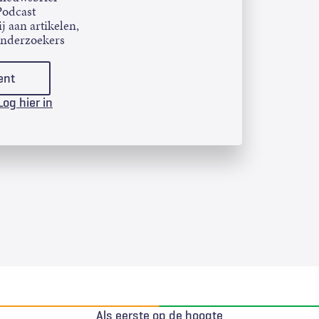
Podcast
j aan artikelen,
onderzoekers
ent
Log hier in
Als eerste op de hoogte