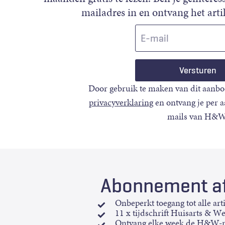
mailadres in en ontvang het artik
E-
mail
Door gebruik te maken van dit aanbo
privacyverklaring
en ontvang je per 
mails van H&W
Abonnement af
Onbeperkt toegang tot alle art
11 x tijdschrift Huisarts & W
Ontvang elke week de H&W-n