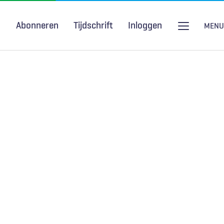
Abonneren
Tijdschrift
Inloggen
MENU
Seksuele gezondheid
H&W Podcast
COVID-19