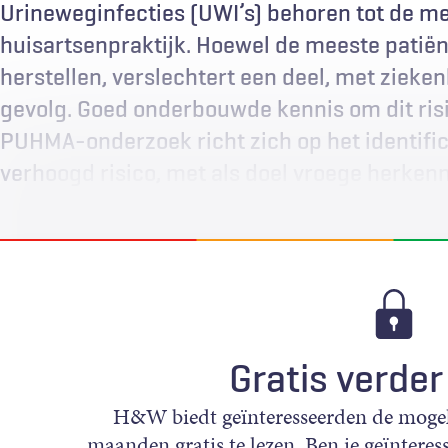
Urineweginfecties (UWI’s) behoren tot de m
huisartsenpraktijk. Hoewel de meeste patiënt
herstellen, verslechtert een deel, met zieke
gevolg. Goed onderbouwde kennis om dit risi
PUHMA-onderzoek richt zich op het identifi
verhoogd risico, met als doel vroege herkenn
Gratis verder
H&W biedt geïnteresseerden de mogeli
maanden gratis te lezen. Ben je geïnteress