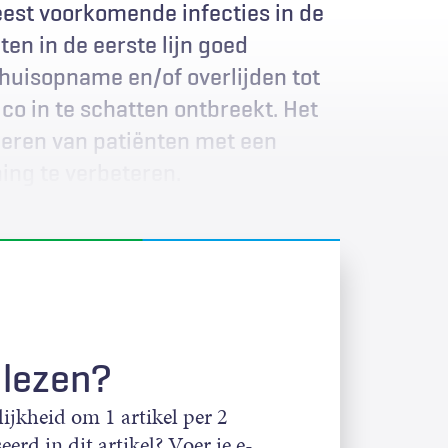
eest voorkomende infecties in de
en in de eerste lijn goed
nhuisopname en/of overlijden tot
co in te schatten ontbreekt. Het
ceren van patiënten met een
ing te verbeteren.
 lezen?
jkheid om 1 artikel per 2
eerd in dit artikel? Voer je e-