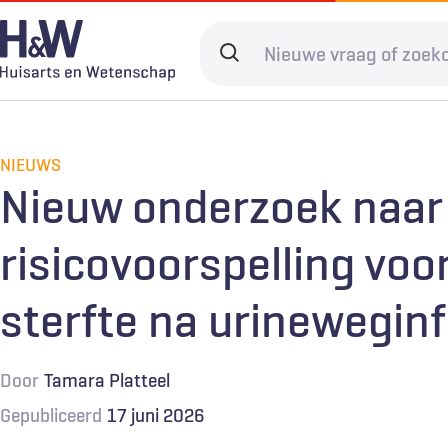
Overslaan
en
Search
naar
terms
de
Hoofdnavigatie
Diagnostiek
Home
Kwaliteit & 
Adverteren
inhoud
gaan
NIEUWS
Spoedzorg
Abonneren
Ketenzorg
Contact
Nieuw onderzoek naar
Digitale zorg
Levenseinde
risicovoorspelling vo
sterfte na urineweginf
Door
Tamara Platteel
Gepubliceerd
17 juni 2026