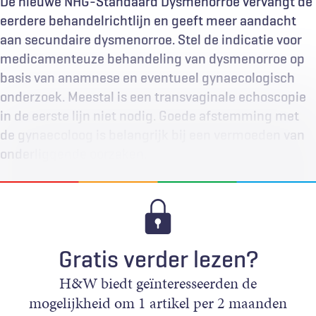
De nieuwe NHG-Standaard Dysmenorroe vervangt de
eerdere behandelrichtlijn en geeft meer aandacht
aan secundaire dysmenorroe. Stel de indicatie voor
medicamenteuze behandeling van dysmenorroe op
basis van anamnese en eventueel gynaecologisch
onderzoek. Meestal is een transvaginale echoscopie
in de eerste lijn niet nodig. Goede afstemming met
de gynaecoloog is belangrijk bij een vermoeden van
onderliggende oorzaken.
Gratis verder lezen?
H&W biedt geïnteresseerden de
mogelijkheid om 1 artikel per 2 maanden