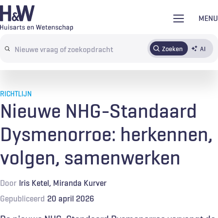
Overslaan
MENU
en
naar
Zoeken
AI
Abonneren
Tijdschrift
Inloggen
de
Search
inhoud
terms
gaan
RICHTLIJN
Nieuwe NHG-Standaard
Dysmenorroe: herkennen,
volgen, samenwerken
Door
Iris Ketel
Miranda Kurver
Gepubliceerd
20 april 2026