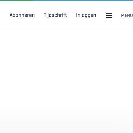
Abonneren
Tijdschrift
Inloggen
MENU
Seksuele gezondheid
H&W Podcast
COVID-19