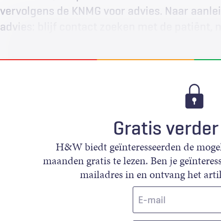
vervolgens de KNMG voor advies. Naar aanlei
advies: blijf contact zoeken met de patiënt, n
Gratis verder
H&W biedt geïnteresseerden de mogeli
maanden gratis te lezen. Ben je geïnteress
mailadres in en ontvang het artik
E-
mail