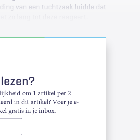
ding van een tuchtzaak luidde dat
et zo lang tot deze reageert.
 lezen?
jkheid om 1 artikel per 2
eerd in dit artikel? Voer je e-
el gratis in je inbox.