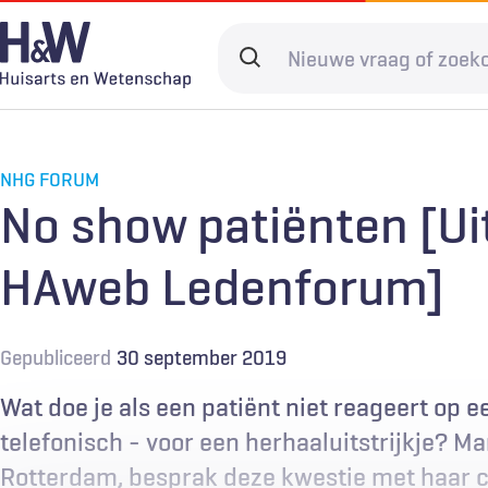
Overslaan
en
Search
naar
terms
de
Hoofdnavigatie
Diagnostiek
Home
Kwaliteit & 
Adverteren
inhoud
gaan
NHG FORUM
Spoedzorg
Abonneren
Ketenzorg
Contact
No show patiënten [Ui
Digitale zorg
Levenseinde
HAweb Ledenforum]
Gepubliceerd
30 september 2019
Wat doe je als een patiënt niet reageert op e
telefonisch - voor een herhaaluitstrijkje? Mar
Rotterdam, besprak deze kwestie met haar co