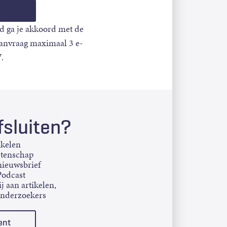
d ga je akkoord met de
aanvraag maximaal 3 e-
.
sluiten?
ikelen
etenschap
ieuwsbrief
Podcast
j aan artikelen,
onderzoekers
ent