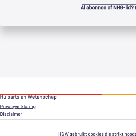
Al abonnee of NHG-lid?
Huisarts en Wetenschap
Privacyverklaring
Voet
Disclaimer
H&W gebruikt cookies die strikt noodz