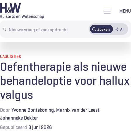
Overslaan
MENU
en
naar
Zoeken
AI
Abonneren
Tijdschrift
Inloggen
de
Search
inhoud
terms
gaan
CASUÏSTIEK
Oefentherapie als nieuwe
behandeloptie voor hallux
valgus
Door
Yvonne Bontekoning
Marnix van der Leest
Johanneke Dekker
Gepubliceerd
8 juni 2026