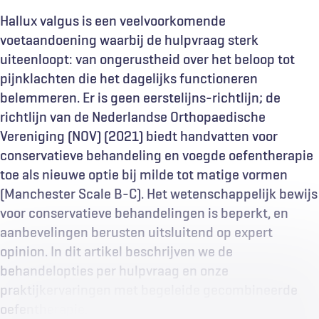
Hallux valgus is een veelvoorkomende
voetaandoening waarbij de hulpvraag sterk
uiteenloopt: van ongerustheid over het beloop tot
pijnklachten die het dagelijks functioneren
belemmeren. Er is geen eerstelijns-richtlijn; de
richtlijn van de Nederlandse Orthopaedische
Vereniging (NOV) (2021) biedt handvatten voor
conservatieve behandeling en voegde oefentherapie
toe als nieuwe optie bij milde tot matige vormen
(Manchester Scale B-C). Het wetenschappelijk bewijs
voor conservatieve behandelingen is beperkt, en
aanbevelingen berusten uitsluitend op expert
opinion. In dit artikel beschrijven we de
behandelopties per hulpvraag en onze
praktijkervaringen met begeleide gecombineerde
oefentherapie.