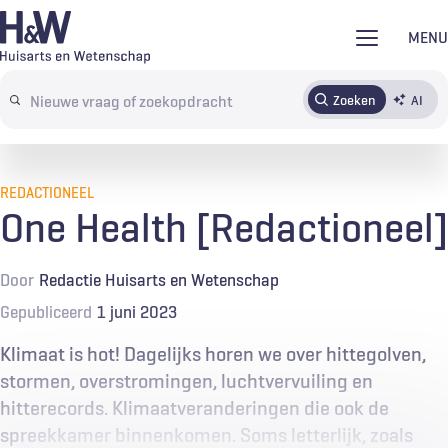
Overslaan
MENU
en
naar
Zoeken
AI
Abonneren
Tijdschrift
Inloggen
de
Search
inhoud
terms
gaan
REDACTIONEEL
One Health [Redactioneel]
Door
Redactie Huisarts en Wetenschap
Gepubliceerd
1 juni 2023
Klimaat is hot! Dagelijks horen we over hittegolven,
stormen, overstromingen, luchtvervuiling en
hitterecords. Klimaatveranderingen die ook de
spreekkamer binnenkomen. Soms letterlijk, zoals