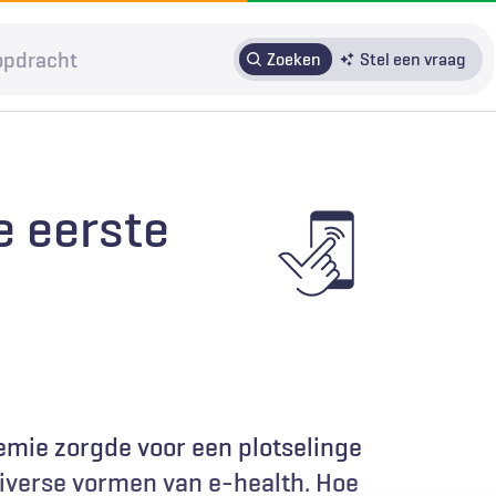
Zoeken
Stel een vraag
HRMO
SOLK
Over H&W
Patiënteninbreng
Voor auteurs
e eerste
Door in te loggen op HAweb krijgt u toegang tot de artikelen
op HenW.org.
mie zorgde voor een plotselinge
diverse vormen van e-health. Hoe