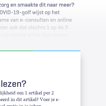
 zorg en smaakte dit naar meer?
OVID-19-golf wijst op het
ame van e-consulten en online
ter ook dat slechts 1 op de 3
e pandemie wilde doorzetten.
 lezen?
jkheid om 1 artikel per 2
eerd in dit artikel? Voer je e-
el gratis in je inbox.