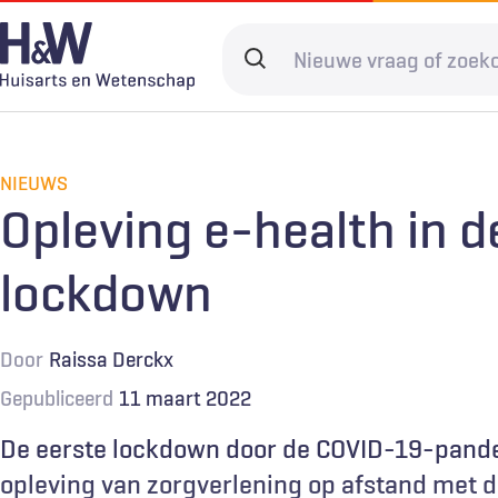
Overslaan
en
Search
naar
terms
de
Hoofdnavigatie
Diagnostiek
Home
Kwaliteit & 
Adverteren
inhoud
gaan
NIEUWS
Spoedzorg
Abonneren
Ketenzorg
Contact
Opleving e-health in d
Digitale zorg
Levenseinde
lockdown
Door
Raissa Derckx
Gepubliceerd
11 maart 2022
De eerste lockdown door de COVID-19-pande
opleving van zorgverlening op afstand met 