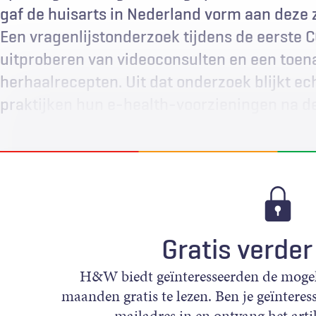
gaf de huisarts in Nederland vorm aan deze
Een vragenlijstonderzoek tijdens de eerste C
uitproberen van videoconsulten en een toen
herhaalrecepten. Uit dat onderzoek blijkt ech
praktijken hun e-health-voorzieningen na d
Gratis verder
H&W biedt geïnteresseerden de mogeli
maanden gratis te lezen. Ben je geïnteress
mailadres in en ontvang het artik