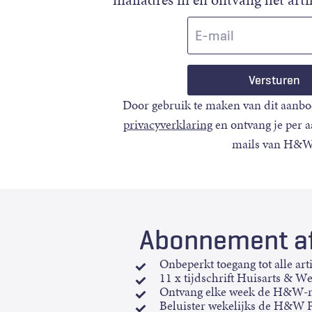
E-
mail
Door gebruik te maken van dit aanbo
privacyverklaring
en ontvang je per 
mails van H&W
Abonnement af
Onbeperkt toegang tot alle art
11 x tijdschrift Huisarts & W
Ontvang elke week de H&W-n
Beluister wekelijks de H&W 