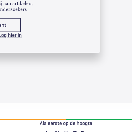
j aan artikelen,
onderzoekers
ent
Log hier in
Als eerste op de hoogte