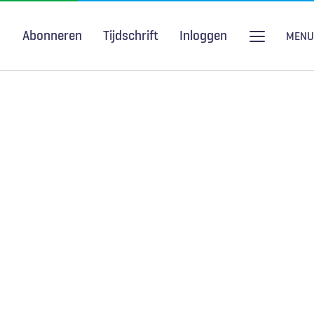
Abonneren
Tijdschrift
Inloggen
MENU
Seksuele gezondheid
H&W Podcast
COVID-19