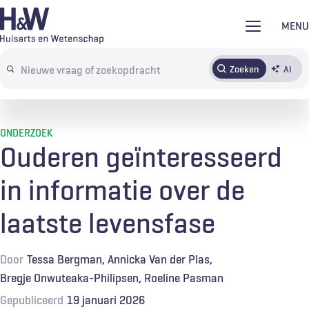
Overslaan
MENU
en
naar
Zoeken
AI
Abonneren
Tijdschrift
Inloggen
de
Search
inhoud
terms
gaan
ONDERZOEK
Ouderen geïnteresseerd
in informatie over de
laatste levensfase
Door
Tessa Bergman
Annicka Van der Plas
Bregje Onwuteaka-Philipsen
Roeline Pasman
Gepubliceerd
19 januari 2026