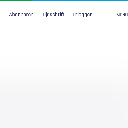
Abonneren
Tijdschrift
Inloggen
MENU
Seksuele gezondheid
H&W Podcast
COVID-19