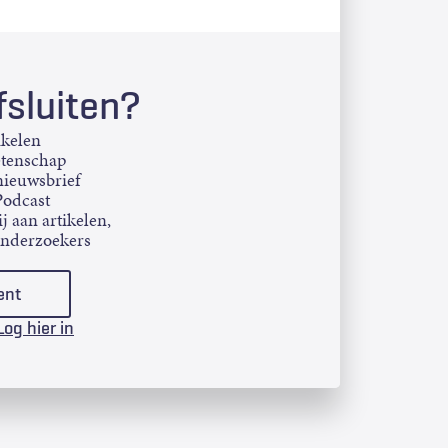
sluiten?
ikelen
etenschap
ieuwsbrief
Podcast
j aan artikelen,
onderzoekers
ent
Log hier in