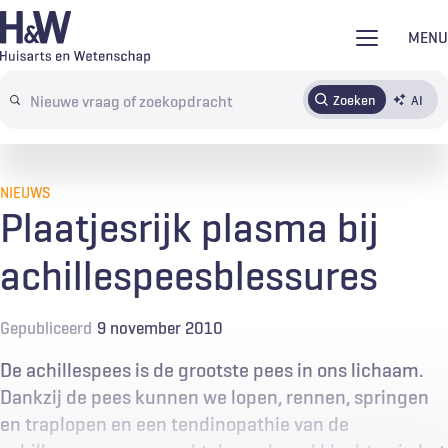
Overslaan
MENU
en
naar
Zoeken
AI
Abonneren
Tijdschrift
Inloggen
de
Search
inhoud
terms
gaan
NIEUWS
Plaatjesrijk plasma bij
achillespeesblessures
Gepubliceerd
9 november 2010
De achillespees is de grootste pees in ons lichaam.
Dankzij de pees kunnen we lopen, rennen, springen
en traplopen en een tendinopathie van de