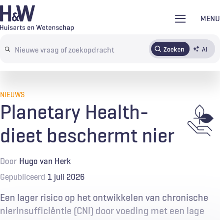
Overslaan
MENU
en
naar
Zoeken
AI
Abonneren
Tijdschrift
Inloggen
de
Search
inhoud
terms
gaan
NIEUWS
Planetary Health-
dieet beschermt nier
Door
Hugo van Herk
Gepubliceerd
1 juli 2026
Een lager risico op het ontwikkelen van chronische
nierinsufficiëntie (CNI) door voeding met een lage