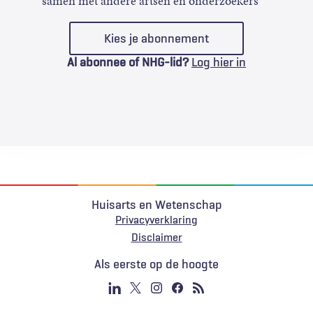
samen met andere artsen en onderzoekers
Kies je abonnement
Al abonnee of NHG-lid?
Log hier in
Huisarts en Wetenschap
Privacyverklaring
Voet
Disclaimer
Als eerste op de hoogte