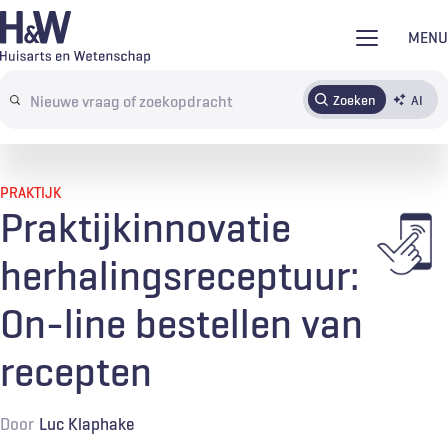
Overslaan
MENU
en
naar
Zoeken
AI
Abonneren
Tijdschrift
Inloggen
de
Search
inhoud
terms
gaan
PRAKTIJK
Praktijkinnovatie
herhalingsreceptuur:
On-line bestellen van
recepten
Door
Luc Klaphake