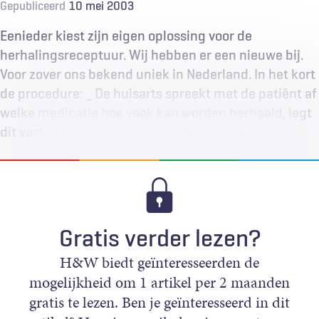
Gepubliceerd
10 mei 2003
Eenieder kiest zijn eigen oplossing voor de
herhalingsreceptuur. Wij hebben er een nieuwe bij.
Voor zover ons bekend uniek in Nederland. In het kort
de procedure: _ De huisarts spreekt met de patiënt af
welke medicatie hoe vaak kan worden herhaald, legt
dit vast in de module ‘chronische medicatie…
Gratis verder lezen?
H&W biedt geïnteresseerden de
mogelijkheid om 1 artikel per 2 maanden
gratis te lezen. Ben je geïnteresseerd in dit