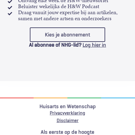
Ontvang elke week de H&W-nieuwsbrief
Beluister wekelijks de H&W Podcast
Draag vanuit jouw expertise bij aan artikelen,
samen met andere artsen en onderzoekers
Kies je abonnement
Al abonnee of NHG-lid?
Log hier in
Huisarts en Wetenschap
Privacyverklaring
Voet
Disclaimer
Als eerste op de hoogte