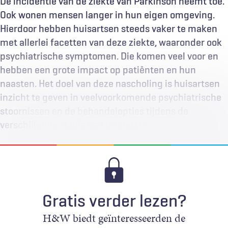
De incidentie van de ziekte van Parkinson neemt toe.
Ook wonen mensen langer in hun eigen omgeving.
Hierdoor hebben huisartsen steeds vaker te maken
met allerlei facetten van deze ziekte, waaronder ook
psychiatrische symptomen. Die komen veel voor en
hebben een grote impact op patiënten en hun
naasten. Het doel van deze nascholing is huisartsen
inzicht te geven in veelvoorkomende psychiatrische
stoornissen en de behandelopties tijdens de
verschillende stadia van de ziekte.
Gratis verder lezen?
H&W biedt geïnteresseerden de