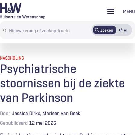
Overslaan
MENU
en
naar
Zoeken
AI
Abonneren
Tijdschrift
Inloggen
de
Search
inhoud
terms
gaan
NASCHOLING
Psychiatrische
stoornissen bij de ziekte
van Parkinson
Door
Jessica Dirkx
Marleen van Beek
Gepubliceerd
12 mei 2026