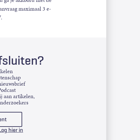
d ga je akkoord met de
aanvraag maximaal 3 e-
.
sluiten?
ikelen
etenschap
ieuwsbrief
Podcast
j aan artikelen,
onderzoekers
ent
Log hier in