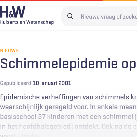
Overslaan
en
Search
naar
terms
de
Hoofdnavigatie
Diagnostiek
Home
Kwaliteit & 
Adverteren
inhoud
gaan
NIEUWS
Spoedzorg
Abonneren
Ketenzorg
Contact
Schimmelepidemie op
Digitale zorg
Levenseinde
Gepubliceerd
10 januari 2001
Epidemische verheffingen van schimmels k
waarschijnlijk geregeld voor. In enkele maa
basisschool 37 kinderen met een schimmel 
in het hoofdhalsgebied) ontdekt. Ook na de 
voort. Omdat…