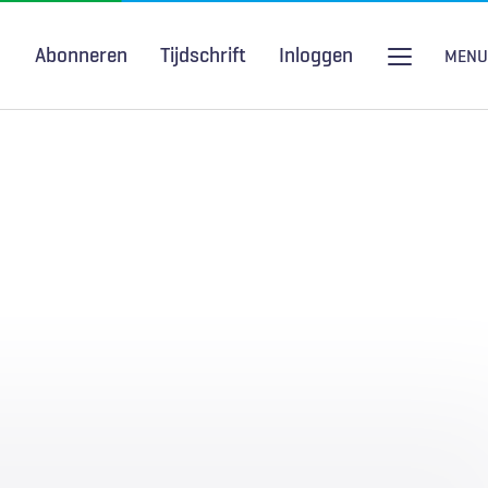
Abonneren
Tijdschrift
Inloggen
MENU
Seksuele gezondheid
H&W Podcast
COVID-19