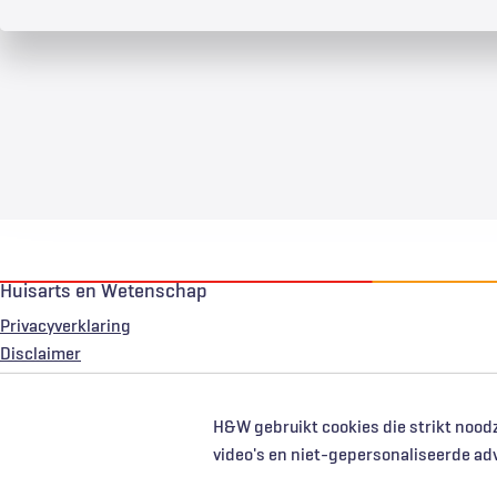
Huisarts en Wetenschap
Privacyverklaring
Voet
Disclaimer
H&W gebruikt cookies die strikt noodz
video's en niet-gepersonaliseerde ad