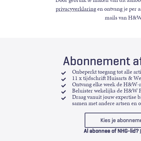
Door gebruik te maken van dit aanbo
privacyverklaring
en ontvang je per 
mails van H&W
Abonnement af
Onbeperkt toegang tot alle art
11 x tijdschrift Huisarts & W
Ontvang elke week de H&W-n
Beluister wekelijks de H&W 
Draag vanuit jouw expertise bi
samen met andere artsen en 
Kies je abonnem
Al abonnee of NHG-lid?