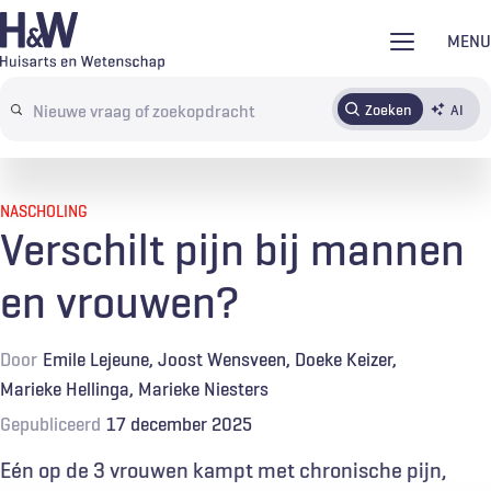
Overslaan
MENU
en
naar
Zoeken
AI
Abonneren
Tijdschrift
Inloggen
de
Search
inhoud
terms
gaan
NASCHOLING
Verschilt pijn bij mannen
en vrouwen?
Door
Emile Lejeune
Joost Wensveen
Doeke Keizer
Marieke Hellinga
Marieke Niesters
Gepubliceerd
17 december 2025
Eén op de 3 vrouwen kampt met chronische pijn,