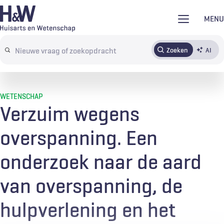
Overslaan
MENU
en
naar
Zoeken
AI
Abonneren
Tijdschrift
Inloggen
de
Search
inhoud
terms
gaan
WETENSCHAP
Verzuim wegens
overspanning. Een
onderzoek naar de aard
van overspanning, de
hulpverlening en het