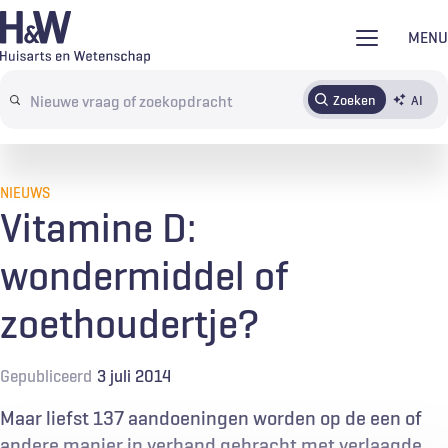
Overslaan
MENU
en
naar
Zoeken
AI
Abonneren
Tijdschrift
Inloggen
de
Search
inhoud
terms
gaan
NIEUWS
Vitamine D:
wondermiddel of
zoethoudertje?
Gepubliceerd
3 juli 2014
Maar liefst 137 aandoeningen worden op de een of
andere manier in verband gebracht met verlaagde